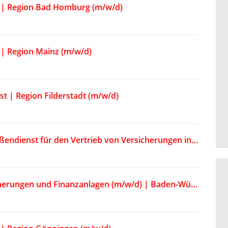
eb | Region Bad Homburg (m/w/d)
b | Region Mainz (m/w/d)
st | Region Filderstadt (m/w/d)
Angestellter Kundenberater (m/w/d) im Außendienst für den Vertrieb von Versicherungen in der Region Fulda und Umgebung
Ausbildung Kauffrau/Kaufmann für Versicherungen und Finanzanlagen (m/w/d) | Baden-Württemberg