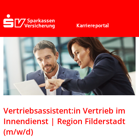
Karriereportal
Vertriebsassistent:in Vertrieb im
Innendienst | Region Filderstadt
(m/w/d)